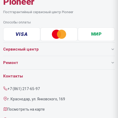
Pioneer
Постгарантийный сервисный центр Pioneer
Способы оплаты
VISA
МИР
Сервисный центр
О нашем сервисе
Ремонт
Гарантия
Роботов-пылесосов
Контакты
Прайс-лист
Напольных пылесосов
+7 (861) 217-65-97
Срочный ремонт
Эффекторов
г. Краснодар, ул. Янковского, 169
Доставка и способы оплаты
Фенов
Посмотреть на карте
Диагностика
Утюгов