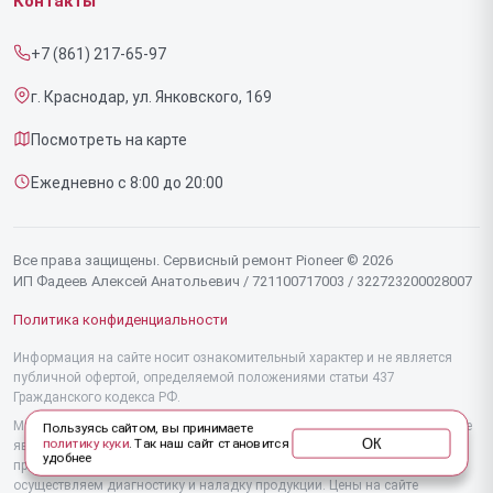
Контакты
Прайс-лист
Напольных пылесосов
+7 (861) 217-65-97
Срочный ремонт
Эффекторов
г. Краснодар, ул. Янковского, 169
Доставка и способы оплаты
Фенов
Посмотреть на карте
Диагностика
Утюгов
Ежедневно с 8:00 до 20:00
Контакты
Увлажнителей воздуха
Стайлеров
Все права защищены. Сервисный ремонт Pioneer © 2026
ИП Фадеев Алексей Анатольевич / 721100717003 / 322723200028007
Секвенсоров
Политика конфиденциальности
Отпаривателей
Информация на сайте носит ознакомительный характер и не является
публичной офертой, определяемой положениями статьи 437
Наушников
Гражданского кодекса РФ.
Микшерных пультов
Мы специализируемся на обслуживании и ремонте техники Pioneer, но не
Пользуясь сайтом, вы принимаете
ОК
политику куки
. Так наш сайт становится
являемся их официальным представителем. Предоставляем
удобнее
Вертикальных пылесосов
профессиональные услуги после истечения гарантии, а также
осуществляем диагностику и наладку продукции. Цены на сайте